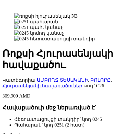
Ռոքսի Հյուրասենյակի
հավաքածու.
Կատեգորիա
ԱՄԲՈՂՋ ՏԵՍԱԿԱՆԻ
,
ԲՈԼՈՐԸ
,
Հյուրասենյակի հավաքածուներ
Կոդ`
C26
309,900
AMD
Հավաքածուի մեջ ներառված է՝
Հեռուստացույցի տակդիր՝ կոդ 0245
Պահարան՝ կոդ 0251 (2 հատ)