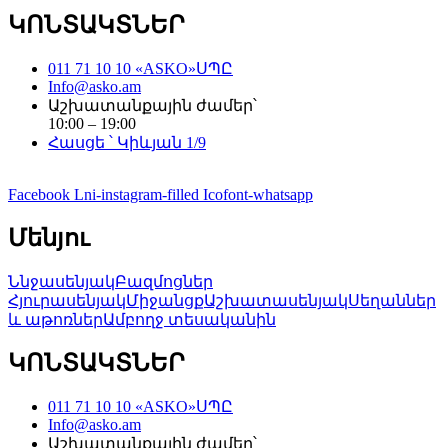
ԿՈՆՏԱԿՏՆԵՐ
011 71 10 10 «ASKO»ՍՊԸ
Info@asko.am
Աշխատանքային ժամեր՝
10:00 – 19:00
Հասցե ՝ Կիևյան 1/9
Facebook
Lni-instagram-filled
Icofont-whatsapp
Մենյու
Ննջասենյակ
Բազմոցներ
Հյուրասենյակ
Միջանցք
Աշխատասենյակ
Սեղաններ
և աթոռներ
Ամբողջ տեսականին
ԿՈՆՏԱԿՏՆԵՐ
011 71 10 10 «ASKO»ՍՊԸ
Info@asko.am
Աշխատանքային ժամեր՝