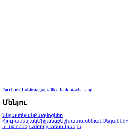
Արագ դիտում
Ռոքսի Հյուրասենյակի հավաքածու
434,900
AMD
Ավելացնել զամբյուղ
Արագ դիտում
Հյուրասենյակի հավաքածու
520,000
AMD
Facebook
Lni-instagram-filled
Icofont-whatsapp
Մենյու
Ննջասենյակ
Բազմոցներ
Հյուրասենյակ
Միջանցք
Աշխատասենյակ
Սեղաններ
և աթոռներ
Ամբողջ տեսականին