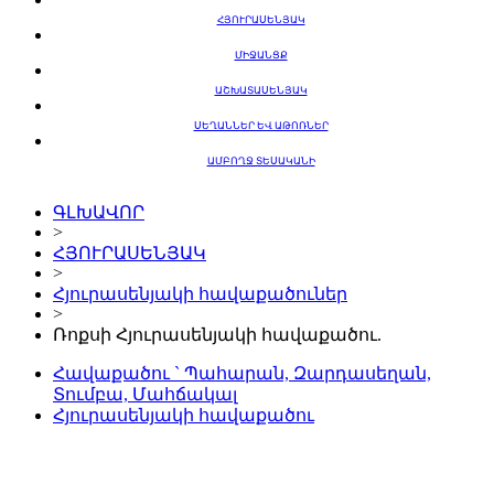
ՀՅՈՒՐԱՍԵՆՅԱԿ
ՄԻՋԱՆՑՔ
ԱՇԽԱՏԱՍԵՆՅԱԿ
ՍԵՂԱՆՆԵՐ ԵՎ ԱԹՈՌՆԵՐ
ԱՄԲՈՂՋ ՏԵՍԱԿԱՆԻ
ԳԼԽԱՎՈՐ
>
ՀՅՈՒՐԱՍԵՆՅԱԿ
>
Հյուրասենյակի հավաքածուներ
>
Ռոքսի Հյուրասենյակի հավաքածու.
Հավաքածու ` Պահարան, Զարդասեղան,
Տումբա, Մահճակալ
Հյուրասենյակի հավաքածու