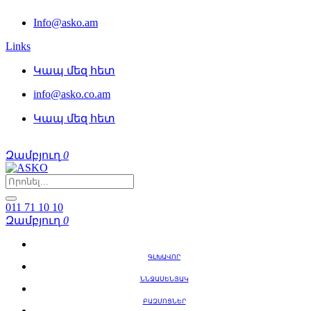
Info@asko.am
Links
Կապ մեզ հետ
info@asko.co.am
Կապ մեզ հետ
Զամբյուղ
0
011 71 10 10
Զամբյուղ
0
ԳԼԽԱՎՈՐ
ՆՆՋԱՍԵՆՅԱԿ
ԲԱԶՄՈՑՆԵՐ