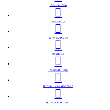
ՆՆՋԱՍԵՆՅԱԿ
ԲԱԶՄՈՑՆԵՐ
ՀՅՈՒՐԱՍԵՆՅԱԿ
ՄԻՋԱՆՑՔ
ԱՇԽԱՏԱՍԵՆՅԱԿ
ՍԵՂԱՆՆԵՐ ԵՎ ԱԹՈՌՆԵՐ
ԱՄԲՈՂՋ ՏԵՍԱԿԱՆԻ