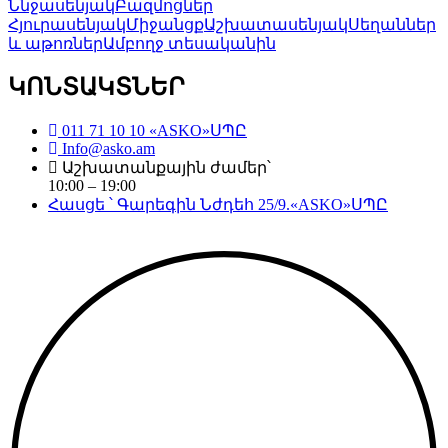
Ննջասենյակ
Բազմոցներ
Հյուրասենյակ
Միջանցք
Աշխատասենյակ
Սեղաններ
և աթոռներ
Ամբողջ տեսականին
ԿՈՆՏԱԿՏՆԵՐ
011 71 10 10 «ASKO»ՍՊԸ
Info@asko.am
Աշխատանքային ժամեր՝
10:00 – 19:00
Հասցե ՝ Գարեգին Նժդեհ 25/9.«ASKO»ՍՊԸ
Copyright©
2026
. All Rights Reserved. Created by
Neetrino IT Company