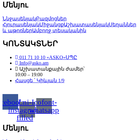
Մենյու
Ննջասենյակ
Բազմոցներ
Հյուրասենյակ
Միջանցք
Աշխատասենյակ
Սեղաններ
և աթոռներ
Ամբողջ տեսականին
ԿՈՆՏԱԿՏՆԵՐ
011 71 10 10 «ASKO»ՍՊԸ
Info@asko.am
Աշխատանքային ժամեր՝
10:00 – 19:00
Հասցե ՝ Կիևյան 1/9
acebook
Lni-
Icofont-
instagram-
whatsapp
filled
Մենյու