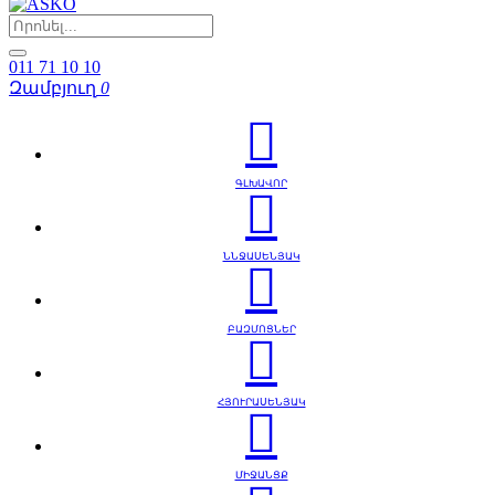
011 71 10 10
Զամբյուղ
0
ԳԼԽԱՎՈՐ
ՆՆՋԱՍԵՆՅԱԿ
ԲԱԶՄՈՑՆԵՐ
ՀՅՈՒՐԱՍԵՆՅԱԿ
ՄԻՋԱՆՑՔ