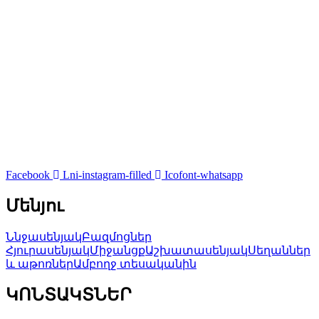
Facebook
Lni-instagram-filled
Icofont-whatsapp
Մենյու
Ննջասենյակ
Բազմոցներ
Հյուրասենյակ
Միջանցք
Աշխատասենյակ
Սեղաններ
և աթոռներ
Ամբողջ տեսականին
ԿՈՆՏԱԿՏՆԵՐ