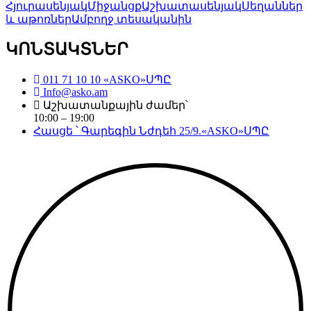
Հյուրասենյակ
Միջանցք
Աշխատասենյակ
Սեղաններ
և աթոռներ
Ամբողջ տեսականին
ԿՈՆՏԱԿՏՆԵՐ
011 71 10 10 «ASKO»ՍՊԸ
Info@asko.am
Աշխատանքային ժամեր՝
10:00 – 19:00
Հասցե ՝ Գարեգին Նժդեհ 25/9.«ASKO»ՍՊԸ
Copyright©
2026
. All Rights Reserved. Created by
Neetrino IT Company