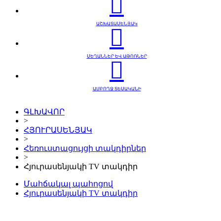
ԱՇԽԱՏԱՍԵՆՅԱԿ
ՍԵՂԱՆՆԵՐ ԵՎ ԱԹՈՌՆԵՐ
ԱՄԲՈՂՋ ՏԵՍԱԿԱՆԻ
ԳԼԽԱՎՈՐ
>
ՀՅՈՒՐԱՍԵՆՅԱԿ
>
Հեռուստացույցի տակդիրներ
>
Հյուրասենյակի TV տակդիր
Մահճակալ պահոցով
Հյուրասենյակի TV տակդիր