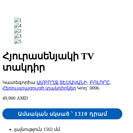
Հյուրասենյակի TV
տակդիր
Կատեգորիա
ԱՄԲՈՂՋ ՏԵՍԱԿԱՆԻ
,
ԲՈԼՈՐԸ
,
Հեռուստացույցի տակդիրներ
Կոդ`
0096
49,900
AMD
1310 դրամ
Ամսական սկսած ՝
լայնություն 1502 մմ