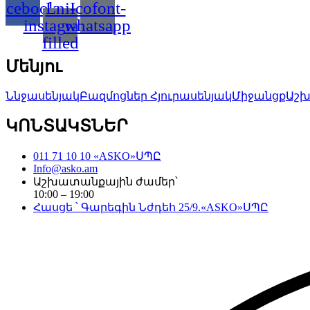
acebook
Lni-
Icofont-
instagram-
whatsapp
filled
Մենյու
Ննջասենյակ
Բազմոցներ
Հյուրասենյակ
Միջանցք
Աշ
ԿՈՆՏԱԿՏՆԵՐ
011 71 10 10 «ASKO»ՍՊԸ
Info@asko.am
Աշխատանքային ժամեր՝
10:00 – 19:00
Հասցե ՝ Գարեգին Նժդեհ 25/9.«ASKO»ՍՊԸ
Copyright©
2026
. All Rights Reserved. Created by
Neetrino IT Co