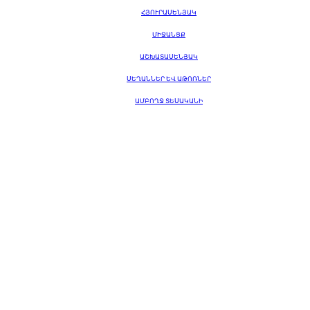
ՀՅՈՒՐԱՍԵՆՅԱԿ
ՄԻՋԱՆՑՔ
ԱՇԽԱՏԱՍԵՆՅԱԿ
ՍԵՂԱՆՆԵՐ ԵՎ ԱԹՈՌՆԵՐ
ԱՄԲՈՂՋ ՏԵՍԱԿԱՆԻ