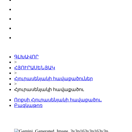
ԳԼԽԱՎՈՐ
>
ՀՅՈՒՐԱՍԵՆՅԱԿ
>
Հյուրասենյակի հավաքածուներ
>
Հյուրասենյակի հավաքածու
Ռոքսի Հյուրասենյակի հավաքածու.
Բազկաթոռ