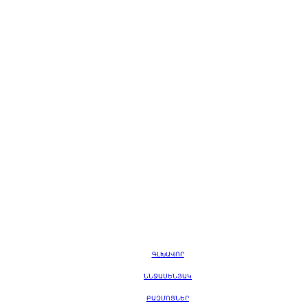
ԳԼԽԱՎՈՐ
ՆՆՋԱՍԵՆՅԱԿ
ԲԱԶՄՈՑՆԵՐ