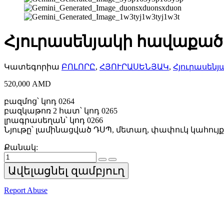
Հյուրասենյակի հավաքած
Կատեգորիա
ԲՈԼՈՐԸ
,
ՀՅՈՒՐԱՍԵՆՅԱԿ
,
Հյուրասեն
520,000
AMD
բազմոց՝ կոդ 0264
բազկաթոռ 2 հատ՝ կոդ 0265
լրագրասեղան՝ կոդ 0266
Նյութը՝ լամինացված ԴՍՊ, մետաղ, փափուկ կահույք
Քանակ:
Հյուրասենյակի
հավաքածու
Ավելացնել զամբյուղ
quantity
Report Abuse