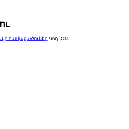
ու
յակի հավաքածուներ
Կոդ`
C34