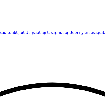
խատասենյակ
Սեղաններ և աթոռներ
Ամբողջ տեսական
mpany