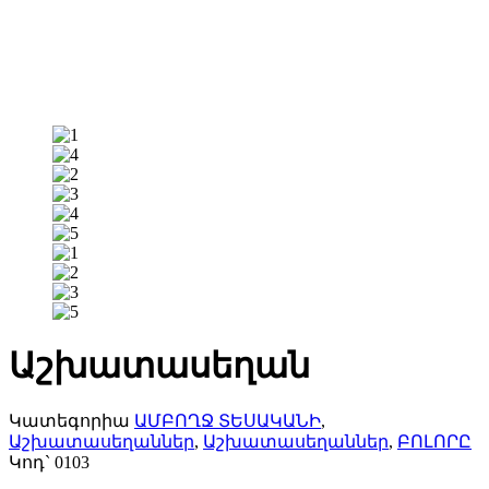
Աշխատասեղան
Կատեգորիա
ԱՄԲՈՂՋ ՏԵՍԱԿԱՆԻ
,
Աշխատասեղաններ
,
Աշխատասեղաններ
,
ԲՈԼՈՐԸ
Կոդ`
0103