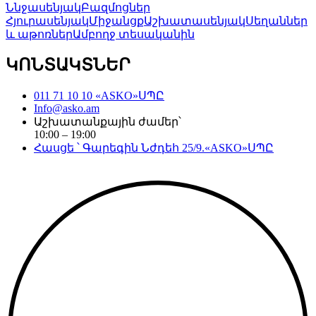
Ննջասենյակ
Բազմոցներ
Հյուրասենյակ
Միջանցք
Աշխատասենյակ
Սեղաններ
և աթոռներ
Ամբողջ տեսականին
ԿՈՆՏԱԿՏՆԵՐ
011 71 10 10 «ASKO»ՍՊԸ
Info@asko.am
Աշխատանքային ժամեր՝
10:00 – 19:00
Հասցե ՝ Գարեգին Նժդեհ 25/9.«ASKO»ՍՊԸ
Copyright©
2026
. All Rights Reserved. Created by
Neetrino IT Company