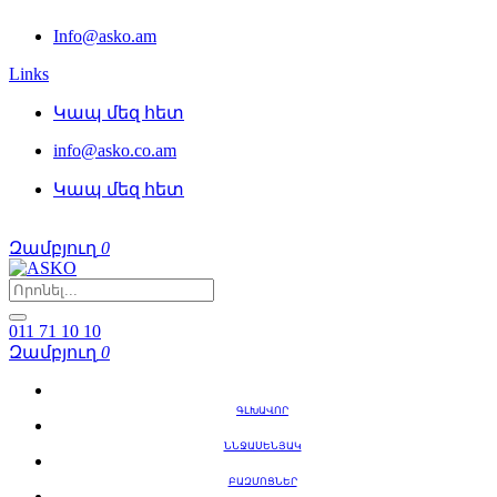
Info@asko.am
Links
Կապ մեզ հետ
info@asko.co.am
Կապ մեզ հետ
Զամբյուղ
0
011 71 10 10
Զամբյուղ
0
ԳԼԽԱՎՈՐ
ՆՆՋԱՍԵՆՅԱԿ
ԲԱԶՄՈՑՆԵՐ