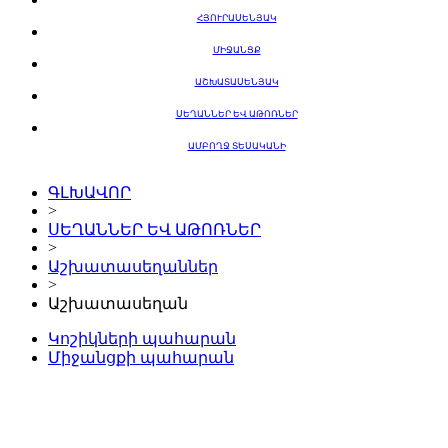
ՀՅՈՒՐԱՍԵՆՅԱԿ
ՄԻՋԱՆՑՔ
ԱՇԽԱՏԱՍԵՆՅԱԿ
ՍԵՂԱՆՆԵՐ ԵՎ ԱԹՈՌՆԵՐ
ԱՄԲՈՂՋ ՏԵՍԱԿԱՆԻ
ԳԼԽԱՎՈՐ
>
ՍԵՂԱՆՆԵՐ ԵՎ ԱԹՈՌՆԵՐ
>
Աշխատասեղաններ
>
Աշխատասեղան
Կոշիկների պահարան
Միջանցքի պահարան