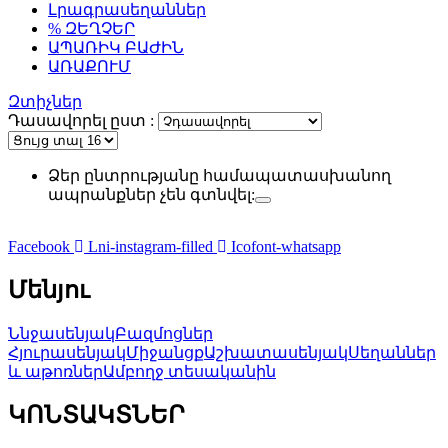
Լրագրասեղաններ
% ԶԵՂՉԵՐ
ԱՊԱՌԻԿ ԲԱԺԻՆ
ԱՌԱՔՈՒՄ
Զտիչներ
Դասավորել ըստ :
Ձեր ընտրությանը համապատասխանող
ապրանքներ չեն գտնվել:
Facebook
Lni-instagram-filled
Icofont-whatsapp
Մենյու
Ննջասենյակ
Բազմոցներ
Հյուրասենյակ
Միջանցք
Աշխատասենյակ
Սեղաններ
և աթոռներ
Ամբողջ տեսականին
ԿՈՆՏԱԿՏՆԵՐ