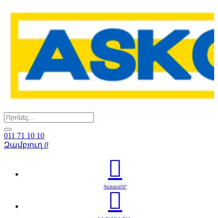
011 71 10 10
Զամբյուղ
0
ԳԼԽԱՎՈՐ