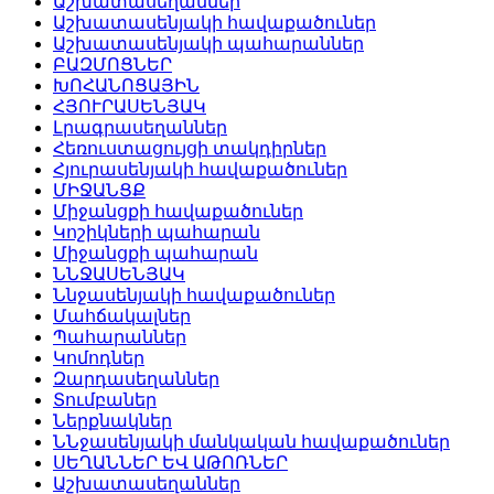
Աշխատասեղաններ
Աշխատասենյակի հավաքածուներ
Աշխատասենյակի պահարաններ
ԲԱԶՄՈՑՆԵՐ
ԽՈՀԱՆՈՑԱՅԻՆ
ՀՅՈՒՐԱՍԵՆՅԱԿ
Լրագրասեղաններ
Հեռուստացույցի տակդիրներ
Հյուրասենյակի հավաքածուներ
ՄԻՋԱՆՑՔ
Միջանցքի հավաքածուներ
Կոշիկների պահարան
Միջանցքի պահարան
ՆՆՋԱՍԵՆՅԱԿ
Ննջասենյակի հավաքածուներ
Մահճակալներ
Պահարաններ
Կոմոդներ
Զարդասեղաններ
Տումբաներ
Ներքնակներ
ՆՆջասենյակի մանկական հավաքածուներ
ՍԵՂԱՆՆԵՐ ԵՎ ԱԹՈՌՆԵՐ
Աշխատասեղաններ