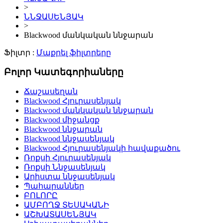
>
ՆՆՋԱՍԵՆՅԱԿ
>
Blackwood մանկական ննջարան
Ֆիլտր :
Մաքրել ֆիլտրերը
Բոլոր Կատեգորիաները
Ճաշասեղան
Blackwood Հյուրասենյակ
Blackwood մանկական ննջարան
Blackwood միջանցք
Blackwood ննջարան
Blackwood ննջասենյակ
Blackwood Հյուրասենյակի հավաքածու
Ռոքսի Հյուրասենյակ
Ռոքսի Ննջասենյակ
Արիստա ննջասենյակ
Պահարաններ
ԲՈԼՈՐԸ
ԱՄԲՈՂՋ ՏԵՍԱԿԱՆԻ
ԱՇԽԱՏԱՍԵՆՅԱԿ