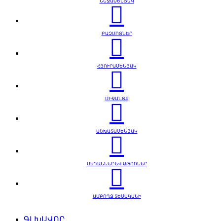
ՆՆՋԱՍԵՆՅԱԿ
ԲԱԶՄՈՑՆԵՐ
ՀՅՈՒՐԱՍԵՆՅԱԿ
ՄԻՋԱՆՑՔ
ԱՇԽԱՏԱՍԵՆՅԱԿ
ՍԵՂԱՆՆԵՐ ԵՎ ԱԹՈՌՆԵՐ
ԱՄԲՈՂՋ ՏԵՍԱԿԱՆԻ
ԳԼԽԱՎՈՐ