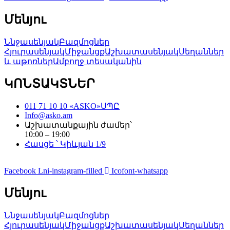
Մենյու
Ննջասենյակ
Բազմոցներ
Հյուրասենյակ
Միջանցք
Աշխատասենյակ
Սեղաններ
և աթոռներ
Ամբողջ տեսականին
ԿՈՆՏԱԿՏՆԵՐ
011 71 10 10 «ASKO»ՍՊԸ
Info@asko.am
Աշխատանքային ժամեր՝
10:00 – 19:00
Հասցե ՝ Կիևյան 1/9
Facebook
Lni-instagram-filled
Icofont-whatsapp
Մենյու
Ննջասենյակ
Բազմոցներ
Հյուրասենյակ
Միջանցք
Աշխատասենյակ
Սեղաններ