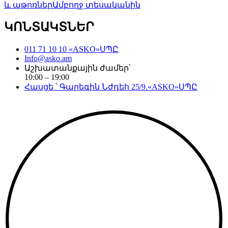
և աթոռներ
Ամբողջ տեսականին
ԿՈՆՏԱԿՏՆԵՐ
011 71 10 10 «ASKO»ՍՊԸ
Info@asko.am
Աշխատանքային ժամեր՝
10:00 – 19:00
Հասցե ՝ Գարեգին Նժդեհ 25/9.«ASKO»ՍՊԸ
Copyright©
2026
. All Rights Reserved. Created by
Neetrino IT Company