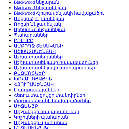
Blackwood ննջարան
Blackwood ննջասենյակ
Blackwood Հյուրասենյակի հավաքածու
Ռոքսի Հյուրասենյակ
Ռոքսի Ննջասենյակ
Արիստա ննջասենյակ
Պահարաններ
ԲՈԼՈՐԸ
ԱՄԲՈՂՋ ՏԵՍԱԿԱՆԻ
ԱՇԽԱՏԱՍԵՆՅԱԿ
Աշխատասեղաններ
Աշխատասենյակի հավաքածուներ
Աշխատասենյակի պահարաններ
ԲԱԶՄՈՑՆԵՐ
ԽՈՀԱՆՈՑԱՅԻՆ
ՀՅՈՒՐԱՍԵՆՅԱԿ
Լրագրասեղաններ
Հեռուստացույցի տակդիրներ
Հյուրասենյակի հավաքածուներ
ՄԻՋԱՆՑՔ
Միջանցքի հավաքածուներ
Կոշիկների պահարան
Միջանցքի պահարան
ՆՆՋԱՍԵՆՅԱԿ