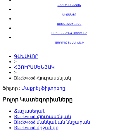
ՀՅՈՒՐԱՍԵՆՅԱԿ
ՄԻՋԱՆՑՔ
ԱՇԽԱՏԱՍԵՆՅԱԿ
ՍԵՂԱՆՆԵՐ ԵՎ ԱԹՈՌՆԵՐ
ԱՄԲՈՂՋ ՏԵՍԱԿԱՆԻ
ԳԼԽԱՎՈՐ
>
ՀՅՈՒՐԱՍԵՆՅԱԿ
>
Blackwood Հյուրասենյակ
Ֆիլտր :
Մաքրել ֆիլտրերը
Բոլոր Կատեգորիաները
Ճաշասեղան
Blackwood Հյուրասենյակ
Blackwood մանկական ննջարան
Blackwood միջանցք