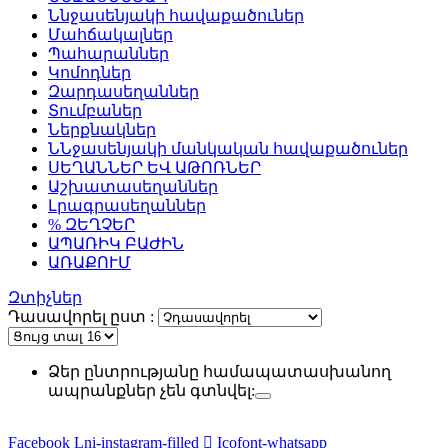
Ննջասենյակի հավաքածուներ
Մահճակալներ
Պահարաններ
Կոմոդներ
Զարդասեղաններ
Տումբաներ
Ներքնակներ
ՆՆջասենյակի մանկական հավաքածուներ
ՍԵՂԱՆՆԵՐ ԵՎ ԱԹՈՌՆԵՐ
Աշխատասեղաններ
Լրագրասեղաններ
% ԶԵՂՉԵՐ
ԱՊԱՌԻԿ ԲԱԺԻՆ
ԱՌԱՔՈՒՄ
Զտիչներ
Դասավորել ըստ :
Ձեր ընտրությանը համապատասխանող
ապրանքներ չեն գտնվել:
Facebook
Lni-instagram-filled
Icofont-whatsapp