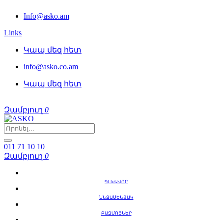
Info@asko.am
Links
Կապ մեզ հետ
info@asko.co.am
Կապ մեզ հետ
Զամբյուղ
0
011 71 10 10
Զամբյուղ
0
ԳԼԽԱՎՈՐ
ՆՆՋԱՍԵՆՅԱԿ
ԲԱԶՄՈՑՆԵՐ