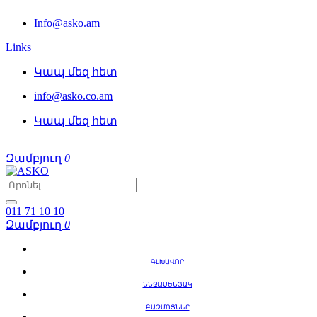
Info@asko.am
Links
Կապ մեզ հետ
info@asko.co.am
Կապ մեզ հետ
Զամբյուղ
0
011 71 10 10
Զամբյուղ
0
ԳԼԽԱՎՈՐ
ՆՆՋԱՍԵՆՅԱԿ
ԲԱԶՄՈՑՆԵՐ