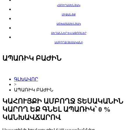
ՀՅՈՒՐԱՍԵՆՅԱԿ
ՄԻՋԱՆՑՔ
ԱՇԽԱՏԱՍԵՆՅԱԿ
ՍԵՂԱՆՆԵՐ ԵՎ ԱԹՈՌՆԵՐ
ԱՄԲՈՂՋ ՏԵՍԱԿԱՆԻ
ԱՊԱՌԻԿ ԲԱԺԻՆ
ԳԼԽԱՎՈՐ
>
ԱՊԱՌԻԿ ԲԱԺԻՆ
ԿԱՀՈՒՅՔԻ ԱՄԲՈՂՋ ՏԵՍԱԿԱՆԻՆ
ԿԱՐՈՂ ԵՔ ԳՆԵԼ ԱՊԱՌԻԿ՝ 0 %
ԿԱՆԽԱՎՃԱՐՈՎ